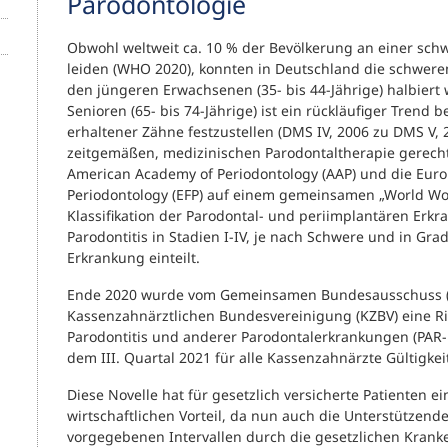
Parodontologie
Obwohl weltweit ca. 10 % der Bevölkerung an einer sc
leiden (WHO 2020), konnten in Deutschland die schwer
den jüngeren Erwachsenen (35- bis 44-Jährige) halbiert
Senioren (65- bis 74-Jährige) ist ein rückläufiger Trend b
erhaltener Zähne festzustellen (DMS IV, 2006 zu DMS V,
zeitgemäßen, medizinischen Parodontaltherapie gerech
American Academy of Periodontology (AAP) und die Euro
Periodontology (EFP) auf einem gemeinsamen „World Wo
Klassifikation der Parodontal- und periimplantären Erkr
Parodontitis in Stadien I-IV, je nach Schwere und in Gra
Erkrankung einteilt.
Ende 2020 wurde vom Gemeinsamen Bundesausschuss (
Kassenzahnärztlichen Bundesvereinigung (KZBV) eine Ri
Parodontitis und anderer Parodontalerkrankungen (PAR-Ri
dem III. Quartal 2021 für alle Kassenzahnärzte Gültigkeit
Diese Novelle hat für gesetzlich versicherte Patienten e
wirtschaftlichen Vorteil, da nun auch die Unterstützende
vorgegebenen Intervallen durch die gesetzlichen Kranke