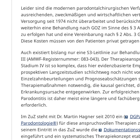
Leider sind die modernen parodontalchirurgischen Verf
ausreichenden, zweckmäßigen und wirtschaftlichen ver
Versorgung seit 1974 nicht überarbeitet und berücksicht
weiterhin eine Behandlung nach GOZ im Sinne des § 3 A
zu erfolgen hat und eine Vereinbarung nach § 2 Abs. 3
Diese Kosten müssen von den Patienten privat getragen
Auch existiert bislang nur eine S3-Leitlinie zur Behandl
III (AMWF-Registernummer: 083-043). Der Therapieanspr
Stadium IV ist so komplex, dass hier evidenzbasierte E
prospektiven Langzeitstudien schlichtweg noch nicht vo
Einzelzahnbeurteilungen und Prognoseabschätzungen si
Therapiemaßnahmen notwendig, die kausal gerichtet, der
Erkrankungsursache entgegenwirken. Zur erfolgreichen
Parodontitis ist daher meist eine längere und fachüber
erforderlich.
Im ZuZ steht mit Dr. Martin Hagner seit 2010 ein (
DGPa
Parodontologie®
) für diese anspruchsvollen Therapien 
seinem Eintritt in das ZuZ wurde die
Dokumentationss
eingeführt und ein systematisches Therapiekonzept etabl